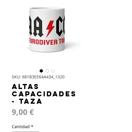
DISEÑO E
IMPRESIÓN
SKU: 681B3EE64A434_1320
Altas
Capacidades
- Taza
Precio
9,00 €
Cantidad
*