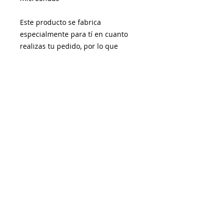
Este producto se fabrica 
especialmente para tí en cuanto 
realizas tu pedido, por lo que 
tardamos un poco más en 
entregártelo.
Fabricar productos bajo demanda 
en lugar de al por mayor ayuda a 
reducir la sobreproducción, así que 
gracias por tomar decisiones de 
compra inteligentes y pensar en el 
planeta.
DIRECCIÓN
AVISO LEGAL
C/ Almíbar, 117
28300 Aranjuez -Madrid-
info@copilandia.es