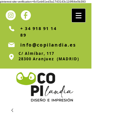
pinterest-site-verification=6cf1eb61ed3a1743143c116f64e0b393
+ 34 918 91 14
89
info@copilandia.es
C/ Almíbar, 117
28300 Aranjuez (MADRID)